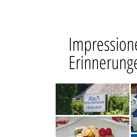
Impression
Erinnerung